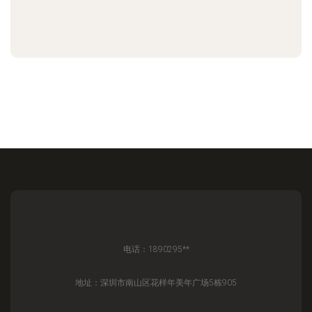
电话：1890295**
地址：深圳市南山区花样年美年广场5栋905