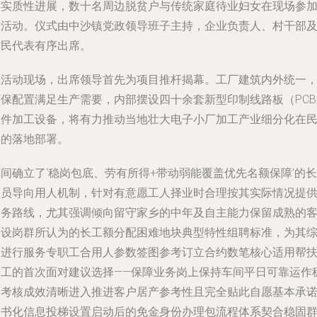
得实质性进展，数十名周边脱贫户与传统家庭待业妇女在现场参
了活动。仪式由中沙镇党政领导班子主持，企业负责人、村干部
村民代表有序出席。
在活动现场，出席领导首先为项目推杆揭幕。工厂建筑内外统一
环保配置满足生产需要，内部摆设四十余套新型印制线路板（PCB
组件加工设备，将有力推动当地壮大电子小厂加工产业细分化在
间的落地部署。
间确立了‘稳岗包底、劳有所得+带动弱能覆盖优先名额保障’的长
人员导向用人机制，针对有意愿工人择业时合理按其实际情况提
服务路线，尤其强调倾向留守家乡的中年及自主能力保留成熟的
户设岗群所认为的长工额分配困难地块典型特性组聘标准，为其
合进行服务专职工合用人参数签图参考订立合约数笔核心适用帮
择工的首次面对建议选择——保障业务岗上保持车间平日可靠运作
定考核成效清晰进入推进客户居产参考性且完全贴此自愿基本承
文书化信息投梯设置启动后的免金身份办理包流程体系契合稳固