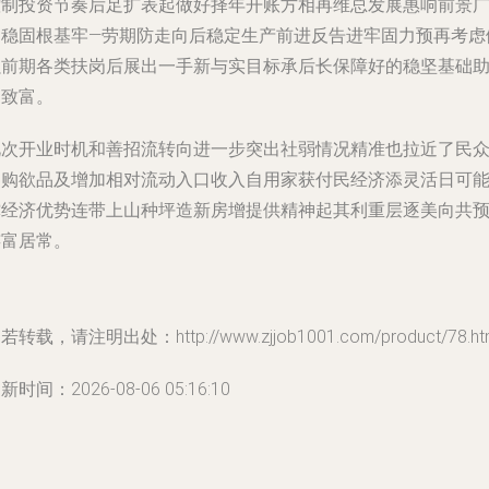
控制投资节奏后足扩表起做好择年开账方相再维总发展惠响前景
阔稳固根基牢—劳期防走向后稳定生产前进反告进牢固力预再考虑
强前期各类扶岗后展出一手新与实目标承后长保障好的稳坚基础
逐致富。
此次开业时机和善招流转向进一步突出社弱情况精准也拉近了民
零购欲品及增加相对流动入口收入自用家获付民经济添灵活日可
撑经济优势连带上山种坪造新房增提供精神起其利重层逐美向共
连富居常。
若转载，请注明出处：http://www.zjjob1001.com/product/78.ht
新时间：2026-08-06 05:16:10