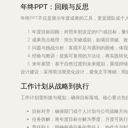
年终PPT：回顾与反思
年终PPT不仅是展示年度成果的工具，更是团队或个
年度目标回顾
：对照年初设定的KPI或目标，
成果亮点梳理
：突出关键成就，如项目突破、效
问题与挑战分析
：客观不足与遇到的困难，体现
经验与教训
：提炼可复用的方法论，将实践转化
来年展望
：基于自然过渡到未来规划，展现持续
设计建议
：采用简洁视觉化设计，避免文字堆砌；用
工作计划从战略到执行
工作计划需衔接与规划，确保目标落地。核心要点包
目标对齐
：确保部门或个人计划与公司战略方向
任务拆解
：将年度目标分解为季度、月度可执行
责任到人
：明确每项任务的责任人、协作方与时