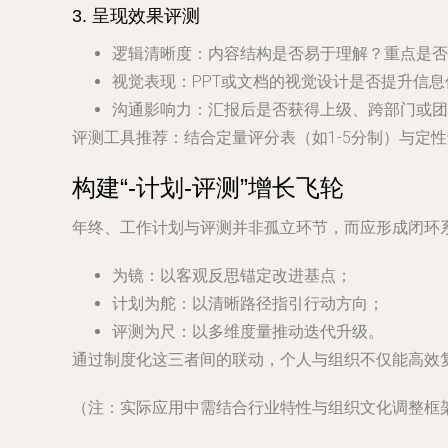
3.
呈现效果评测
逻辑清晰度
：内容结构是否易于理解？重点是否
视觉表现
：PPT或文档的视觉设计是否提升信
沟通影响力
：汇报后是否获得上级、跨部门或团
评测工具推荐
：结合定量评分表（如1-5分制）与定性访
构建“-计划-评测”增长飞轮
年终、工作计划与评测并非孤立环节，而应形成闭环
为镜
：以客观反思锚定改进基点；
计划为舵
：以清晰路径指引行动方向；
评测为尺
：以多维度量推动迭代升级。
通过制度化这三者间的联动，个人与组织不仅能高效
（注：实际应用中需结合行业特性与组织文化调整框